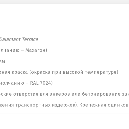
Dalamant Terrace
олчанию – Махагон)
мм
ая краска (окраска при высокой температуре)
умолчанию – RAL 7024)
кие отверстия для анкеров или бетонирование закл
жения транспортных издержек). Крепёжная оцинков