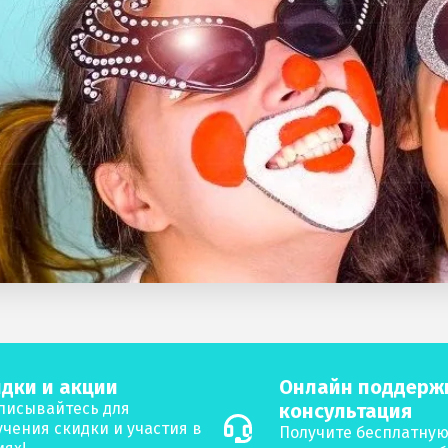
дки и акции
Онлайн поддерж
писывайтесь для
консультация
учения скидки и участия в
Получите бесплатну