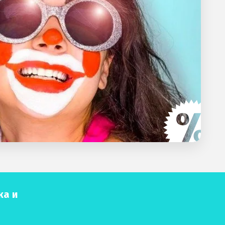
ка и
ю