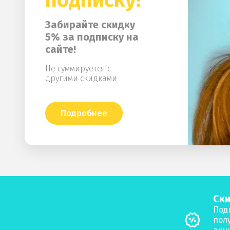
Забирайте скидку
5% за подписку на
сайте!
Не суммируется с
другими скидками
Подробнее
Ски
Под
пол