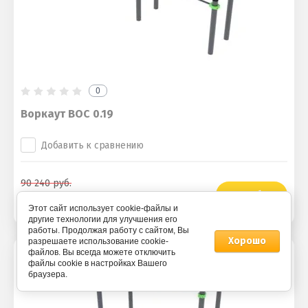
0
Воркаут ВОС 0.19
Добавить к сравнению
90 240
руб.
Подробнее
64 000
Этот сайт использует cookie-файлы и
другие технологии для улучшения его
работы. Продолжая работу с сайтом, Вы
Хорошо
разрешаете использование cookie-
файлов. Вы всегда можете отключить
Скидка - 29%
файлы cookie в настройках Вашего
браузера.