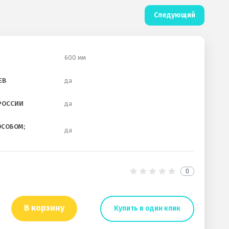
Следующий
600 мм
ЕВ
да
 РОССИИ
да
ОСОБОМ;
да
0
В корзину
Купить в один клик