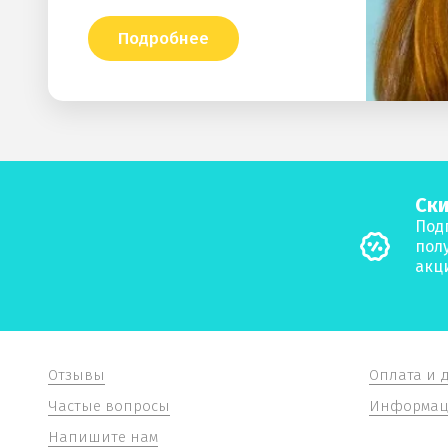
Подробнее
Ски
Под
пол
акц
Отзывы
Оплата и 
Частые вопросы
Информаци
Напишите нам