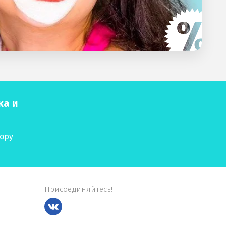
ка и
ю
ору
Присоединяйтесь!