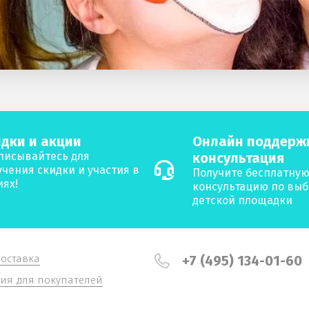
дки и акции
Онлайн поддерж
писывайтесь для
консультация
учения скидки и участия в
Получите бесплатну
иях!
консультацию по выб
детской площадки
доставка
+7 (495) 134-01-60
я для покупателей